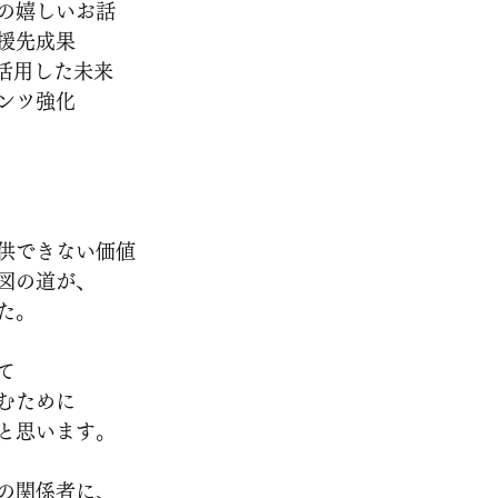
の嬉しいお話
援先成果
載と活用した未来
ンツ強化
供できない価値
図の道が、
た。
て
むために
と思います。
の関係者に、