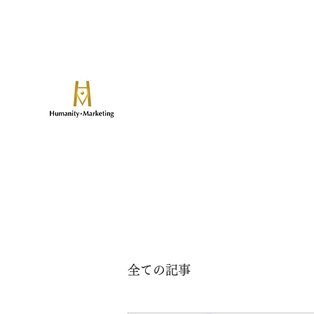
​論算兼備の人と事業を創る
ヒューマニティマーケティ
致知出版社グループのマーケティングマネ
全ての記事