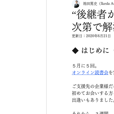
池田篤史（Ikeda At
“後継者
次第で解
更新日：
2020年6月21日
◆ 
はじめに
５月に５回。
オンライン読書会
を
ご支援先の企業様だ
初めてお会いする方
出逢いもありました
それから、３週間。