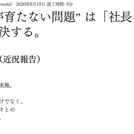
sushi）
2020年6月19日
読了時間: 9分
が育たない問題” は「社
決する。
（近況報告）　
実施。
けでなく、
々との
。