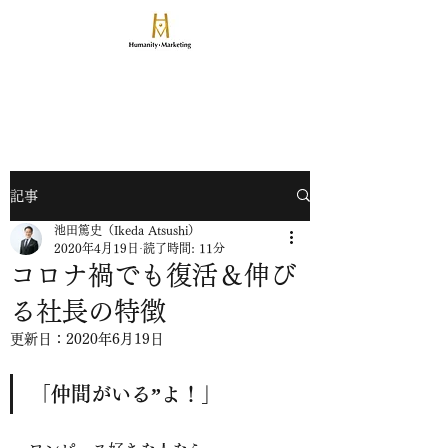
​論算兼備の人と事業を創る
ヒューマニティマーケティング
致知出版社グループのマーケティングマネジメント会社
記事
池田篤史（Ikeda Atsushi）
2020年4月19日
読了時間: 11分
コロナ禍でも復活＆伸び
る社長の特徴
更新日：
2020年6月19日
「仲間がいる”よ！」