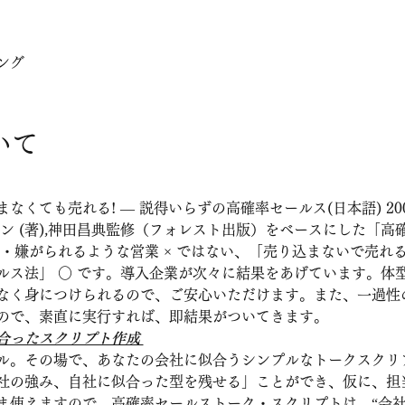
ング
いて
くても売れる! ― 説得いらずの高確率セールス(日本語) 2002
ーベン (著),神田昌典監修（フォレスト出版）をベースにした「
型・嫌がられるような営業 × ではない、「売り込まないで売れ
ルス法」 ○ です。導入企業が次々に結果をあげています。体
なく身につけられるので、ご安心いただけます。また、一過性
ので、素直に実行すれば、即結果がついてきます。 
合ったスクリプト作成 
ル。その場で、あなたの会社に似合うシンプルなトークスクリ
社の強み、自社に似合った型を残せる」ことができ、仮に、担
ま使えますので、高確率セールストーク・スクリプトは、“会社