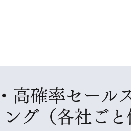
ング
ホーム
導
ジメント会社
・高確率セール
ィング（各社ごと