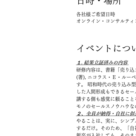
日時・場所
各社様ご希望日時
オンライン・コンサルティ
イベントにつ
１. 結果立証済みの内容 
研修内容は、書籍「売り込まな
(著), ニコラス・Ｅ・ル
す。 昭和時代の売り込み
した人間形成もできるセー
講する側も感覚に頼ること
モノのセールスノウハウな
２、全員が納得・自社に似
やることは、実に、シンプ
するだけ。そのため、「自
新卒が入社しても、そのま