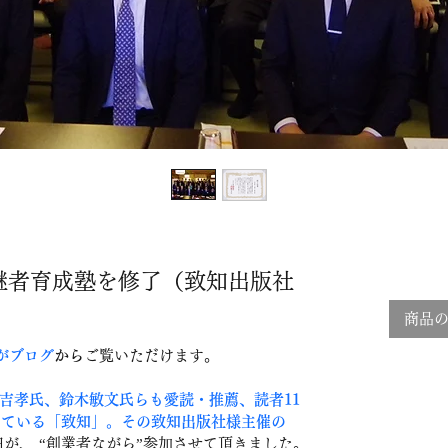
後継者育成塾を修了（致知出版社
商品
がブログ
から
ご覧いただけます。
吉孝氏、鈴木敏文氏らも愛読・推薦、読者11
入している「致知」。その致知出版社様主催の
田が、 “創業者ながら”参加させて頂きました。