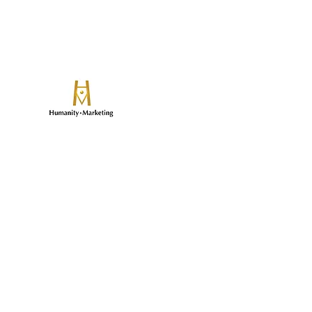
​論算兼備の人と事業を創る
ヒューマニティマーケティ
致知出版社グループのマーケティングマネ