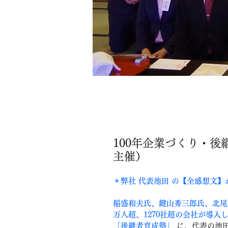
100年企業づくり・
主催）
＊弊社 代表池田 の【全感想文】
稲盛和夫氏、鍵山秀三郎氏、北尾
万人超、1270社超の会社が導
「後継者育成塾」
 に、代表の池