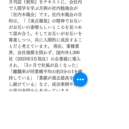
月刊誌『致知』をテキストに、会社内
で人間学を学ぶ月例の社内勉強会が
「社内木鶏会」です。社内木鶏会の目
的は、「『美点凝視』の精神でお互い
がお互いの素晴らしいところを見つめ
て認め合う。そしてお互いがお互いを
尊重しつつ、共に人間的に成長するこ
とだと考えています。 現在、業種業
界、会社規模を問わず、国内外1,300
社（2023年3月現在）の企業様に導入
され、「3ヶ月で社風が良くなった」
「離職率が同業種平均の約3分の1を維
持している」「業績が過去最高を更新
し続けている」など、成功事例や喜び
の声が全国からあがっています。
『致知』社内木鶏会　ガイドブックを
ダウンロード　↓
https://83e6d84b.form.kintoneapp.co
m/public/00003be4fc8ec5e35e6a1d68
faf5f8b7eafda689dc8a29a8bd9c209e7